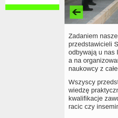
Zadaniem naszego
przedstawicieli
odbywają u nas l
a na organizowa
naukowcy z całe
Wszyscy przedst
wiedzę praktycz
kwalifikacje zaw
racic czy insemin